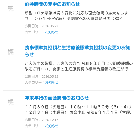
面会時間の変更のお知らせ
新型コロナ感染状況の変化に対応し面会時間の拡大をしま
す。（６/１日～実施） ※病室への入室は短時間（30分
程）、2名迄でお願いします。※必ず…
公開日時：2026.05.29
カテゴリー：
お知らせ
食事標準負担額と生活療養標準負担額の変更のお知
らせ
ご入院中の皆様、ご家族の方へ 令和８年６月より診療報酬の
改定が行われ、食事と生活療養費の標準負担額の改定が行わ
れました。 変更内容は下記の通…
公開日時：2026.05.25
カテゴリー：
お知らせ
年末年始の面会時間のお知らせ
１２月３０日（火曜日） １０時～１１時３０分（３F・４F）
１２月３１日（水曜日） 面会中止 令和８年１月１日（木曜
日） 面会中止 １月２日…
公開日時：2025.12.17
カテゴリー：
お知らせ