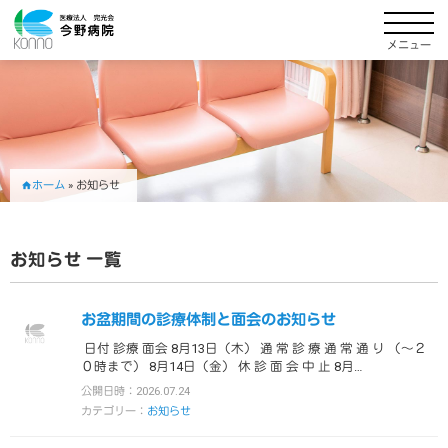
メニュー
ホーム
»
お知らせ
お知らせ 一覧
お盆期間の診療体制と面会のお知らせ
日付 診療 面会 8月13日（木） 通 常 診 療 通 常 通 り （～２
０時まで） 8月14日（金） 休 診 面 会 中 止 8月…
公開日時：2026.07.24
カテゴリー：
お知らせ