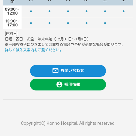
間
09:00～
●
●
●
●
●
●
12:00
13:30～
●
●
●
●
●
17:00
[休診日]
日曜・祝日・お盆・年末年始（12月31日～1月3日）
※一部診療科につきましては異なる場合や予約が必要な場合があります。
詳しくは外来案内をご覧ください。
mail_outline
お問い合わせ
account_circle
採用情報
Copyright(C) Konno Hospital. All rights reserved.